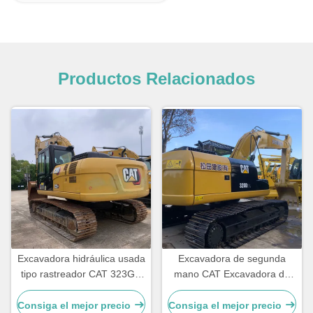
Productos Relacionados
Excavadora hidráulica usada
Excavadora de segunda
tipo rastreador CAT 323GX
mano CAT Excavadora de
Excavadoras de segunda
segunda mano CAT320D2L
mano 21800kg
Equipo de construcción
Consiga el mejor precio
Consiga el mejor precio