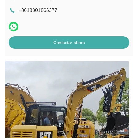
+8613301866377
Contactar ahora