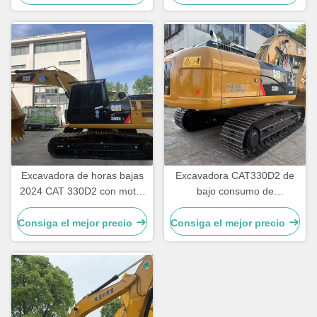
Excavadora de horas bajas
Excavadora CAT330D2 de
2024 CAT 330D2 con motor
bajo consumo de
CAT7.1ACERT y velocidad
combustible y pocas horas
nominal de 5,3 km/h
de funcionamiento, con tren
Consiga el mejor precio
Consiga el mejor precio
de rodaje duradero y
capacidad de 30 toneladas