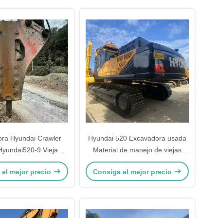
ra Hyundai Crawler
Hyundai 520 Excavadora usada
yundai520-9 Vieja
Material de manejo de viejas
a 52170kg con motor
máquinas de construcción
 el mejor precio
Consiga el mejor precio
diésel