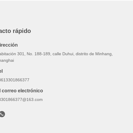
acto rápido
irección
bitación 301, No. 188-189, calle Duhui, distrito de Minhang,
hanghai
el
8613301866377
l correo electrónico
3301866377@163.com