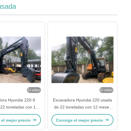
usada
El video
El video
ora Hyundai 220-9
Excavadora Hyundai 220 usada
22 toneladas con 12
de 22 toneladas con 12 meses
es de garantía
de garantía
 el mejor precio
Consiga el mejor precio