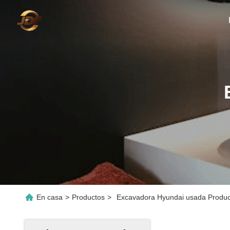
En casa
>
Productos
>
Excavadora Hyundai usada Produc