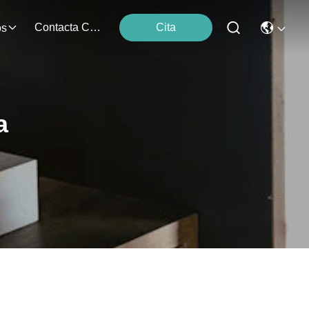
Contacta Con Nosotros
Cita
os
a