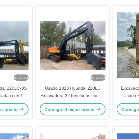
El video
El video
dai 220LC-9S
Usado 2023 Hyundai 220LC
Excavado
ladas con 12
Excavadora 22 toneladas con 12
Usada H
arantía
meses de garantía
Excavador
or precio
Consiga el mejor precio
Consiga