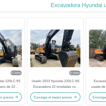
Excavadora Hyundai 
El video
El video
dai 220LC-9S
Usado 2023 Hyundai 220LC-9S
Excavad
ano de 22
Excavadora 22 toneladas con
usada de 
 cubo de 1,05
1,05m3 cubo
mes
or precio
Consiga el mejor precio
Consiga