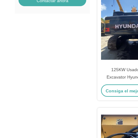
Contactar ahora
125KW Usado
Excavator Hyund
Excavadora de rast
Consiga el mej
Color ama