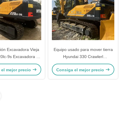
ión Excavadora Vieja
Equipo usado para mover tierra
0lc-9s Excavadora de
Hyundai 330 Crawlerl
da mano amarilla
Excavadora 32.84 toneladas de
 el mejor precio
Consiga el mejor precio
segunda mano