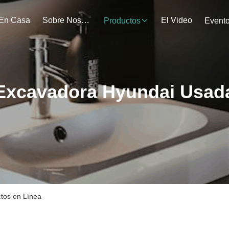
En Casa
Sobre Nosotros
El Video
Productos
Event
Excavadora Hyundai Usad
tos en Línea