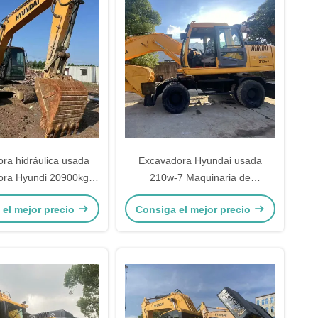
ra hidráulica usada
Excavadora Hyundai usada
ora Hyundi 20900kg
210w-7 Maquinaria de
 Excavadora de
construcción con pistas
 el mejor precio
Consiga el mejor precio
nto de tierra vieja
antiabrasivas