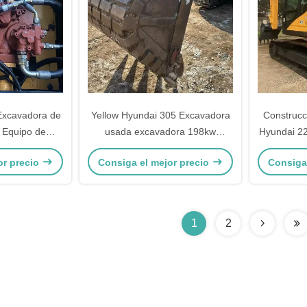
Excavadora de
Yellow Hyundai 305 Excavadora
Construcc
 Equipo de
usada excavadora 198kw
Hyundai 22
ndai 20560kg
1900rpm máquina de
segun
or precio
Consiga el mejor precio
Consiga
construcción de segunda mano
1
2