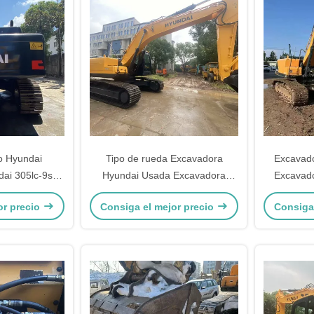
 Hyundai
Tipo de rueda Excavadora
Excavado
ai 305lc-9s
Hyundai Usada Excavadora
Excavad
reo hidráulico
Hyundai 220lc-9s de segunda
125KW
or precio
Consiga el mejor precio
Consiga
rillo
mano
movimie