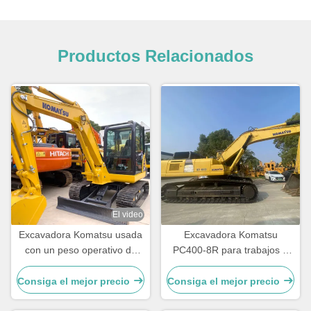
Productos Relacionados
El video
Excavadora Komatsu usada
Excavadora Komatsu
con un peso operativo de
PC400-8R para trabajos a
5300 kg, capacidad de
gran escala
cucharón de 0.055 - 0.22 m³
Consiga el mejor precio
Consiga el mejor precio
y velocidad de