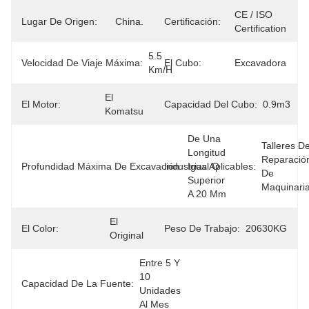
CE / ISO 
Lugar De Origen:
China.
Certificación:
Certification
5.5 
Velocidad De Viaje Máxima:
El Cubo:
Excavadora
Km/h
El 
El Motor:
Capacidad Del Cubo:
0.9m3
Komatsu
De Una 
Talleres De
Longitud 
Reparación
Profundidad Máxima De Excavación:
Industrias Aplicables:
Igual O 
De 
Superior 
Maquinari
A 20 Mm
El 
El Color:
Peso De Trabajo:
20630KG
Original
Entre 5 Y 
10 
Capacidad De La Fuente:
Unidades 
Al Mes