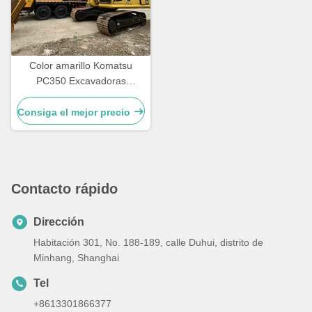
Color amarillo Komatsu
PC350 Excavadoras
Komatsu usadas 32300 kg
Para la construcción y la
Consiga el mejor precio
minería
Contacto rápido
Dirección
Habitación 301, No. 188-189, calle Duhui, distrito de
Minhang, Shanghai
Tel
+8613301866377