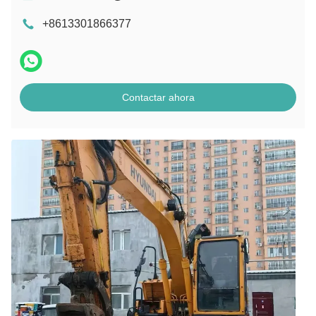
+8613301866377
Contactar ahora