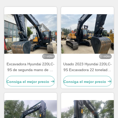
El video
El video
Excavadora Hyundai 220LC-
Usado 2023 Hyundai 220LC-
9S de segunda mano de 22
9S Excavadora 22 toneladas
toneladas con un cubo de
con 1,05m3 cubo
1,05 m3
Consiga el mejor precio
Consiga el mejor precio