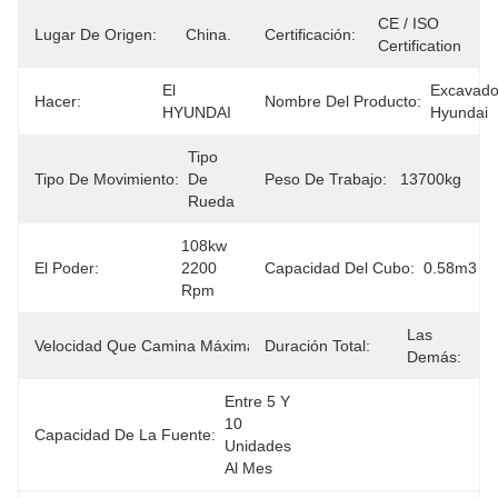
CE / ISO 
Lugar De Origen:
China.
Certificación:
Certification
El 
Excavado
Hacer:
Nombre Del Producto:
HYUNDAI
Hyundai
Tipo 
Tipo De Movimiento:
De 
Peso De Trabajo:
13700kg
Rueda
108kw 
El Poder:
2200 
Capacidad Del Cubo:
0.58m3
Rpm
10 - 
Las 
Velocidad Que Camina Máxima:
Duración Total:
37Km/h
Demás:
Entre 5 Y 
10 
Capacidad De La Fuente:
Unidades 
Al Mes