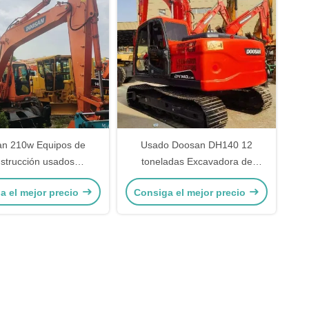
n 210w Equipos de
Usado Doosan DH140 12
strucción usados
toneladas Excavadora de
adora hidráulica de
rastreo Maquinaria de
a el mejor precio
Consiga el mejor precio
astreo 19800 Kg
movimiento de tierra antigua