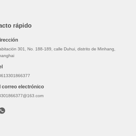
acto rápido
irección
bitación 301, No. 188-189, calle Duhui, distrito de Minhang,
hanghai
el
8613301866377
l correo electrónico
3301866377@163.com