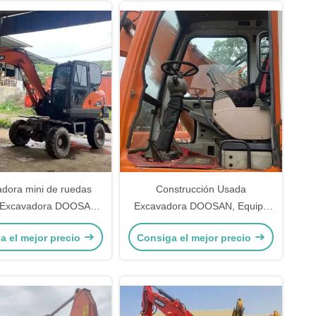
dora mini de ruedas
Construcción Usada
 Excavadora DOOSAN
Excavadora DOOSAN, Equipo
cavadora de segunda
de movimiento de tierra Doosan
a el mejor precio
Consiga el mejor precio
mano 5550 kg
150w-7 13900kg