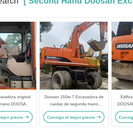
earch
[ Second Hand Doosan Exca
avadora original
Doosan 150w-7 Excavadora de
Edific
 mano DOOSAN
ruedas de segunda mano
DOOSAN
7 39.7kW
Equipo de excavadora usada
150w-
mejor precio
Consiga el mejor precio
Consig
hidráulica
Exca