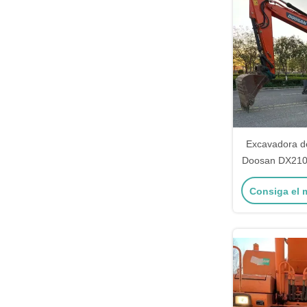
Excavadora d
Doosan DX210W
excavadora d
Consiga el 
201