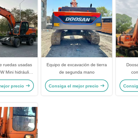
e ruedas usadas
Equipo de excavación de tierra
Doosa
 Mini hidráulica
de segunda mano
con
e segunda mano
Excav
mejor precio
Consiga el mejor precio
Consig
00 kg
r