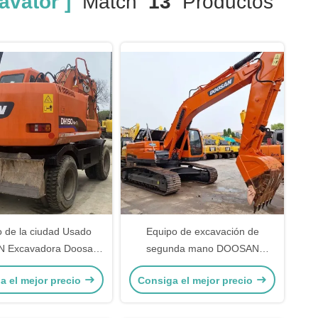
vator ]
Match
13
Productos
io de la ciudad Usado
Equipo de excavación de
 Excavadora Doosan
segunda mano DOOSAN
7 de segunda mano
Excavadora hidráulica DH225
a el mejor precio
Consiga el mejor precio
vadora hidráulica