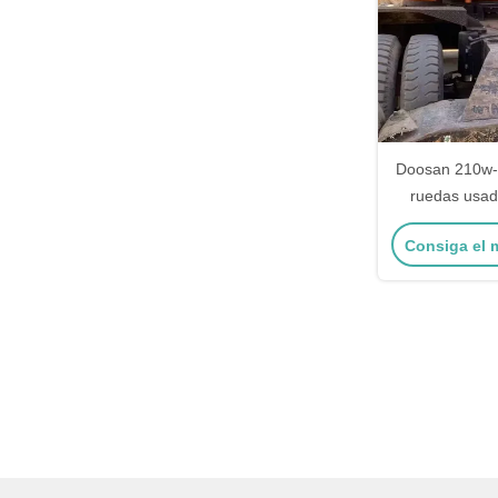
Doosan 210w-
ruedas usad
115kW para la
Consiga el 