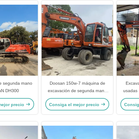
e segunda mano
Doosan 150w-7 máquina de
Excava
N DH300
excavación de segunda mano
usadas
con pistas resistentes al
DH60 Ex
mejor precio
Consiga el mejor precio
Consig
desgaste