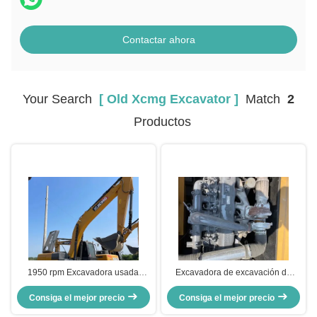
Contactar ahora
Your Search
[ Old Xcmg Excavator ]
Match
2
Productos
1950 rpm Excavadora usada
Excavadora de excavación de
XCMG XCMG215 Equipo de
tierra miniatura XCMG215
movimiento de tierra vieja 21450
Consiga el mejor precio
multifuncional antigua de 106,5
Consiga el mejor precio
Kg
kW Equipo usado para mover la