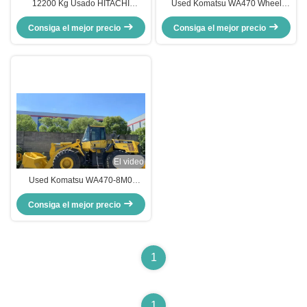
12200 Kg Usado HITACHI
Used Komatsu WA470 Wheel
Excavadora Zax120 Construcción
Loader with 204 KW Engine 1
Consiga el mejor precio
máquina de excavación de
Year Warranty for Earthmoving
Consiga el mejor precio
segunda mano
Machinery
El video
Used Komatsu WA470-8M0
Wheel Loader with 1 Year
Consiga el mejor precio
Warranty and 3.60 - 5.20 m³
Bucket Capacity
1
1