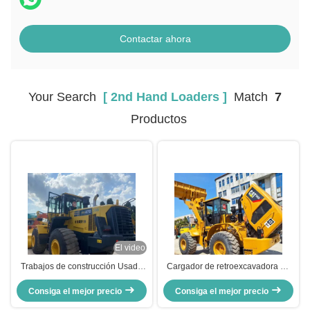
Contactar ahora
Your Search
[ 2nd Hand Loaders ]
Match
7
Productos
El video
Trabajos de construcción Usado
Cargador de retroexcavadora de
Komatsu WA470 Cargador 204kW
construcción usado CAT 966H 6T
Consiga el mejor precio
Refrigeración por agua
Carga de segunda mano Tractor
Consiga el mejor precio
Cargadores de segunda mano
de retroexcavadora